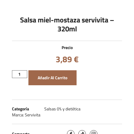
Salsa miel-mostaza servivita –
320ml
Precio
3,89
€
Añadir Al Carrito
Categoría
Salsas 0% y dietética
Marca:
Servivita
Comparte