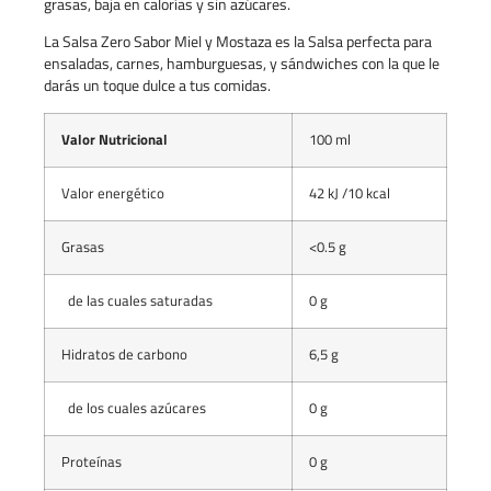
grasas, baja en calorías y sin azúcares.
La Salsa Zero Sabor Miel y Mostaza es la Salsa perfecta para
ensaladas, carnes, hamburguesas, y sándwiches con la que le
darás un toque dulce a tus comidas.
Valor Nutricional
100 ml
Valor energético
42 kJ /10 kcal
Grasas
<0.5 g
de las cuales saturadas
0 g
Hidratos de carbono
6,5 g
de los cuales azúcares
0 g
Proteínas
0 g