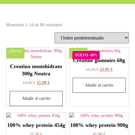
Mostrando 1–16 de 80 resultados
¡Oferta!
¡Oferta!
NUEVO -10%
Creatine gummies 60g
Creatina monohidrato
15,50
€
13,95
€
300g Neutra
19,90
€
15,99
€
Añadir al carrito
Añadir al carrito
100% whey protein 454g
100% whey protein 900g
25,90
€
42,90
€